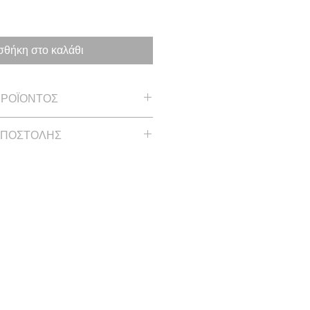
θήκη στο καλάθι
ΠΡΟΪΟΝΤΟΣ
3 in
ΑΠΟΣΤΟΛΗΣ
ρδόνι
 έως και 2 εβδομάδες