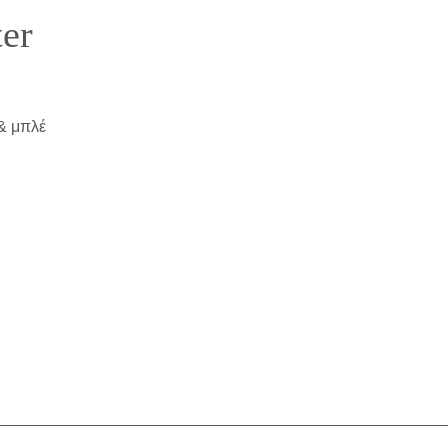
er
 & μπλέ