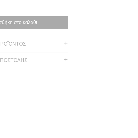
θήκη στο καλάθι
ΠΡΟΪΟΝΤΟΣ
 1.26 in
ΑΠΟΣΤΟΛΗΣ
 έως και 2 εβδομάδες