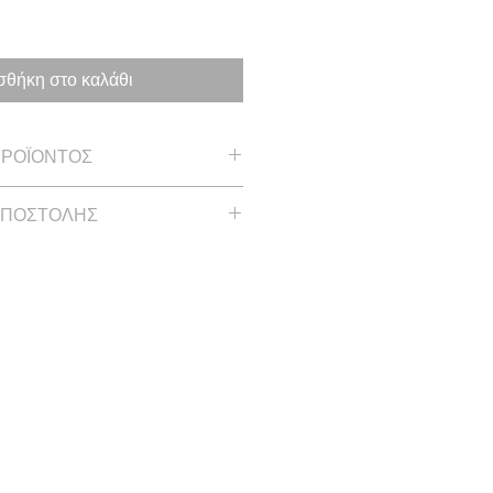
θήκη στο καλάθι
ΠΡΟΪΟΝΤΟΣ
 1.26 in
ΑΠΟΣΤΟΛΗΣ
 έως και 2 εβδομάδες