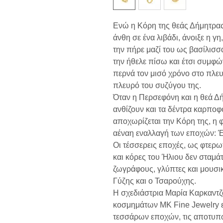
Ενώ η Κόρη της θεάς Δήμητρας 
άνθη σε ένα λιβάδι, άνοιξε η γ
την πήρε μαζί του ως βασίλισσ
την ήθελε πίσω και έτσι συμφώ
περνά τον μισό χρόνο στο πλευ
πλευρό του συζύγου της.
Όταν η Περσεφόνη και η θεά Δή
ανθίζουν και τα δέντρα καρποφ
αποχωρίζεται την Κόρη της, η 
αέναη εναλλαγή των εποχών: Έ
Οι τέσσερεις εποχές, ως φτερω
και κόρες του Ήλιου δεν σταμ
ζωγράφους, γλύπτες και μουσικ
Γύζης και ο Τσαρούχης.
Η σχεδιάστρια Μαρία Καρκαντζ
κοσμημάτων MK Fine Jewelry ε
τεσσάρων εποχών, τις αποτυπώ