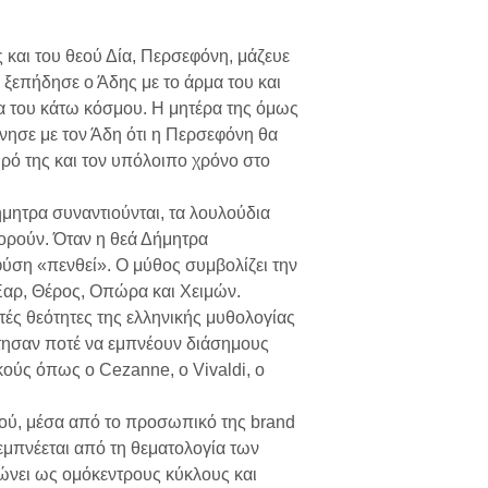
και του θεού Δία, Περσεφόνη, μάζευε
η, ξεπήδησε ο Άδης με το άρμα του και
α του κάτω κόσμου. Η μητέρα της όμως
νησε με τον Άδη ότι η Περσεφόνη θα
ρό της και τον υπόλοιπο χρόνο στο
μητρα συναντιούνται, τα λουλούδια
ορούν. Όταν η θεά Δήμητρα
φύση «πενθεί». Ο μύθος συμβολίζει την
αρ, Θέρος, Οπώρα και Χειμών.
τές θεότητες της ελληνικής μυθολογίας
άτησαν ποτέ να εμπνέουν διάσημους
ούς όπως ο Cezanne, o Vivaldi, ο
ού, μέσα από το προσωπικό της brand
μπνέεται από τη θεματολογία των
νει ως ομόκεντρους κύκλους και