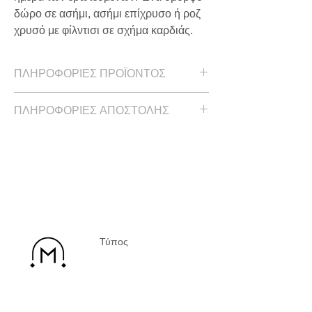
δώρο σε ασήμι, ασήμι επίχρυσο ή ροζ
χρυσό με φίλντισι σε σχήμα καρδιάς.
ΠΛΗΡΟΦΟΡΙΕΣ ΠΡΟΪΟΝΤΟΣ
Το δαχτυλίδι αυτό μπορεί να φορεθεί
ΠΛΗΡΟΦΟΡΙΕΣ ΑΠΟΣΤΟΛΗΣ
και ως σεβαλιέ.
Ροζ επίχρυσο ασήμι με πολύτιμο λίθο
Χρόνος παράδοσης έως και 7
φίλντισι σε σχήμα καρδιάς.
εργάσιμες ημέρες
Τύπος
Επικοινωνία
Πολιτική Απορρήτου